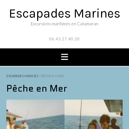
Skip
Escapades Marines
to
content
Excursions maritimes en Catamaran
06.43.27.40.20
ESCAPADES MARINES
>
PÊCHE EN MER
Pêche en Mer