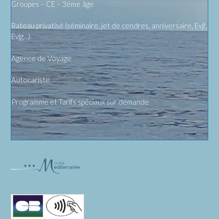
Groupes – CE – 3éme âge
Bateau privatisé (séminaire, jet de cendres, anniversaire, Evjf,
Evjg…)
Agence de Voyage
Autocariste
Programme et Tarifs spéciaux sur demande